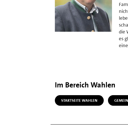
Fami
nich
lebe
scha
die 
es g
eine
Im Bereich Wahlen
STARTSEITE WAHLEN
GEMEI