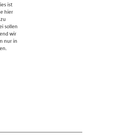
es ist
e hier
 zu
i sollen
end wir
n nur in
en.